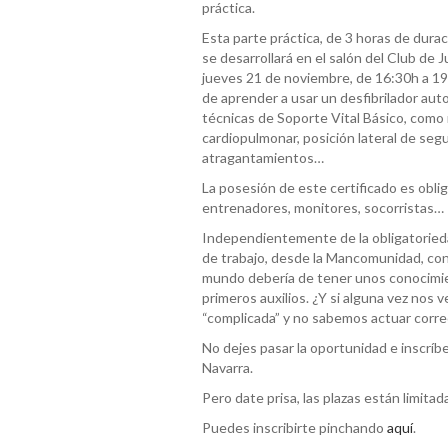
práctica.
Esta parte práctica, de 3 horas de durac
se desarrollará en el salón del Club de J
jueves 21 de noviembre, de 16:30h a 19
de aprender a usar un desfibrilador au
técnicas de Soporte Vital Básico, como
cardiopulmonar, posición lateral de segu
atragantamientos…
La posesión de este certificado es oblig
entrenadores, monitores, socorristas…
Independientemente de la obligatoried
de trabajo, desde la Mancomunidad, co
mundo debería de tener unos conocimi
primeros auxilios. ¿Y si alguna vez nos 
“complicada” y no sabemos actuar corr
No dejes pasar la oportunidad e inscríb
Navarra.
Pero date prisa, las plazas están limitad
Puedes inscribirte pinchando
aquí
.