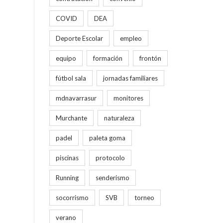
COVID
DEA
Deporte Escolar
empleo
equipo
formación
frontón
fútbol sala
jornadas familiares
mdnavarrasur
monitores
Murchante
naturaleza
padel
paleta goma
piscinas
protocolo
Running
senderismo
socorrismo
SVB
torneo
verano