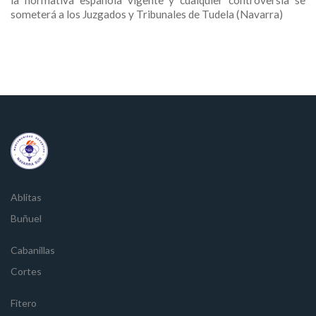
la normativa española vigente y cualquier controversia se
someterá a los Juzgados y Tribunales de Tudela (Navarra)
Ablitas
Buñuel
Cabanillas
Cortes
Fitero