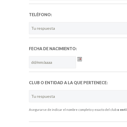
TELÉFONO:
FECHA DE NACIMIENTO:
Formato
de
fecha:DD
barra
MM
CLUB O ENTIDAD A LA QUE PERTENECE:
barra
AAAA
Asegurarse de indicar el nombre completo y exacto del club
o ent