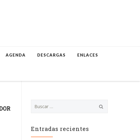
AGENDA
DESCARGAS
ENLACES
B
ADOR
u
s
c
a
Entradas recientes
r