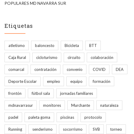
POPULARES MD NAVARRA SUR
Etiquetas
atletismo
baloncesto
Bicicleta
BTT
Caja Rural
cicloturismo
circuito
colaboración
comarcal
contratación
convenio
COVID
DEA
Deporte Escolar
empleo
equipo
formación
frontón
fútbol sala
jornadas familiares
mdnavarrasur
monitores
Murchante
naturaleza
padel
paleta goma
piscinas
protocolo
Running
senderismo
socorrismo
SVB
torneo