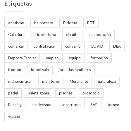
Etiquetas
atletismo
baloncesto
Bicicleta
BTT
Caja Rural
cicloturismo
circuito
colaboración
comarcal
contratación
convenio
COVID
DEA
Deporte Escolar
empleo
equipo
formación
frontón
fútbol sala
jornadas familiares
mdnavarrasur
monitores
Murchante
naturaleza
padel
paleta goma
piscinas
protocolo
Running
senderismo
socorrismo
SVB
torneo
verano