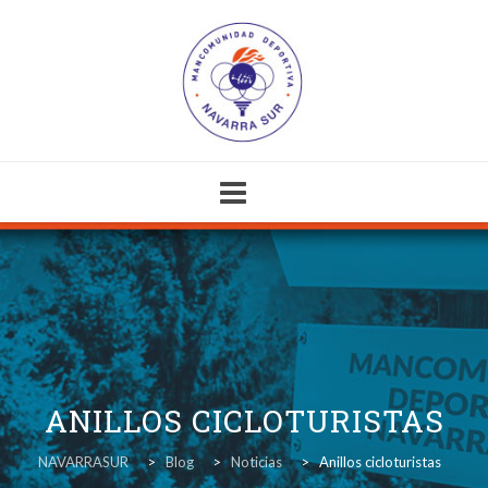
Skip
to
content
ANILLOS CICLOTURISTAS
NAVARRASUR
>
Blog
>
Noticias
>
Anillos cicloturistas