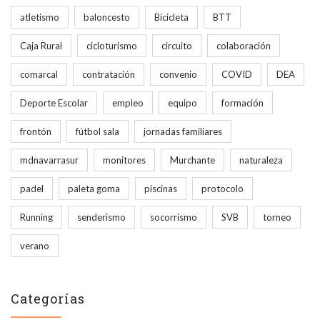
atletismo
baloncesto
Bicicleta
BTT
Caja Rural
cicloturismo
circuito
colaboración
comarcal
contratación
convenio
COVID
DEA
Deporte Escolar
empleo
equipo
formación
frontón
fútbol sala
jornadas familiares
mdnavarrasur
monitores
Murchante
naturaleza
padel
paleta goma
piscinas
protocolo
Running
senderismo
socorrismo
SVB
torneo
verano
Categorías