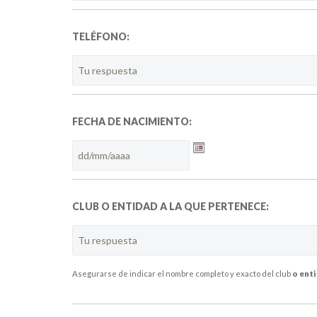
TELÉFONO:
FECHA DE NACIMIENTO:
Formato
de
fecha:DD
barra
MM
CLUB O ENTIDAD A LA QUE PERTENECE:
barra
AAAA
Asegurarse de indicar el nombre completo y exacto del club
o ent