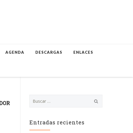
AGENDA
DESCARGAS
ENLACES
B
ADOR
u
s
c
a
Entradas recientes
r